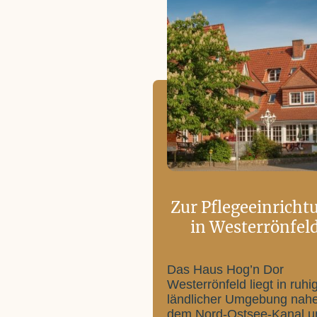
Zur Pflegeeinrich
in Westerrönfel
Das Haus Hog’n Dor
Westerrönfeld liegt in ruhig
ländlicher Umgebung nah
dem Nord-Ostsee-Kanal u