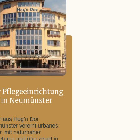
 Pflegeeinrichtung
in Neumünster
Haus Hog’n Dor
ünster vereint urbanes
n mit naturnaher
bung und überzeugt in